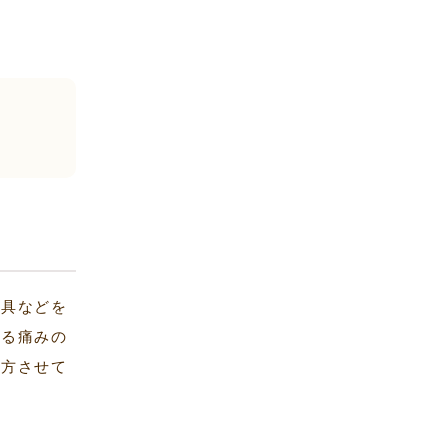
装具などを
よる痛みの
処方させて