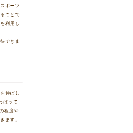
、スポーツ
することで
抗を利用し
期待できま
肉を伸ばし
わばって
の程度や
いきます。