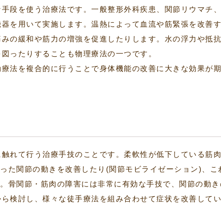
な手段を使う治療法です。一般整形外科疾患、関節リウマチ
機器を用いて実施します。温熱によって血流や筋緊張を改善
痛みの緩和や筋力の増強を促進したりします。水の浮力や抵
を図ったりすることも物理療法の一つです。
動療法を複合的に行うことで身体機能の改善に大きな効果が
に触れて行う治療手技のことです。柔軟性が低下している筋
いった関節の動きを改善したり(関節モビライゼーション)、こ
す。骨関節・筋肉の障害には非常に有効な手技で、関節の動き
から検討し、様々な徒手療法を組み合わせて症状を改善して