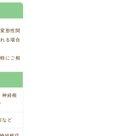
、変形性関
られる場合
気軽にご相
、神経根
ど
症など
神経根症