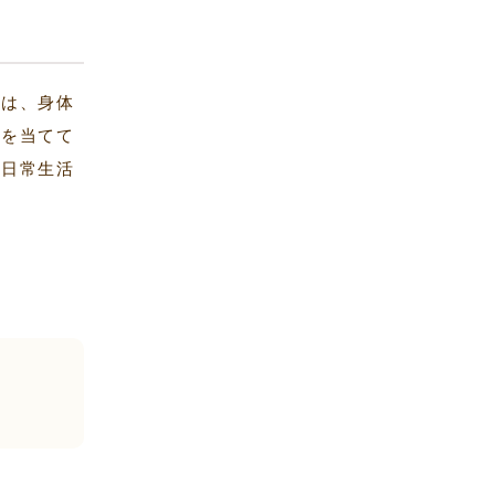
士は、身体
点を当てて
た日常生活