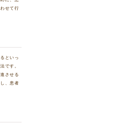
合わせて行
座るといっ
療法です。
増進させる
価し、患者