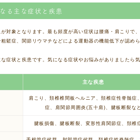
なる主な症状と疾患
患が対象となります。最も頻度が高い症状は腰痛・肩こりで
骨粗鬆症、関節リウマチなどによる運動器の機能低下が認め
主な症状と疾患です。気になる症状やお悩みがありましたら
主な疾患
肩こり、頚椎椎間板ヘルニア、頚椎症性脊髄症
症、肩関節周囲炎(五十肩)、腱板断裂な
腱板損傷、腱板断裂、変形性肩関節症、頚椎
手根管症候群、肘部管症候群、頚椎症性脊髄症、