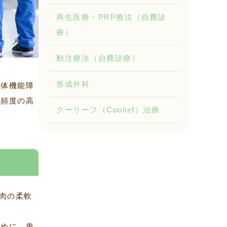
再生医療・PRP療法（自費診
療）
動注療法（自費診療）
形成外科
身体機能障
る頻度の高
クーリーフ（Coolief）治療
肉の柔軟
。
ために、患